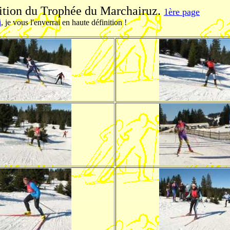
dition du Trophée du Marchairuz.
1ère page
i
, je vous l'enverrai en haute définition !