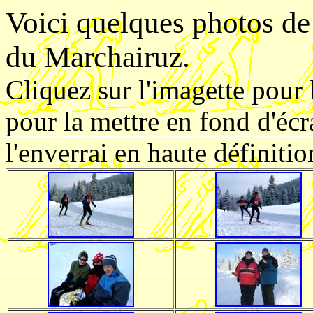
Voici quelques photos de
du Marchairuz.
Cliquez sur l'imagette pour 
pour la mettre en fond d'écr
l'enverrai en haute définitio